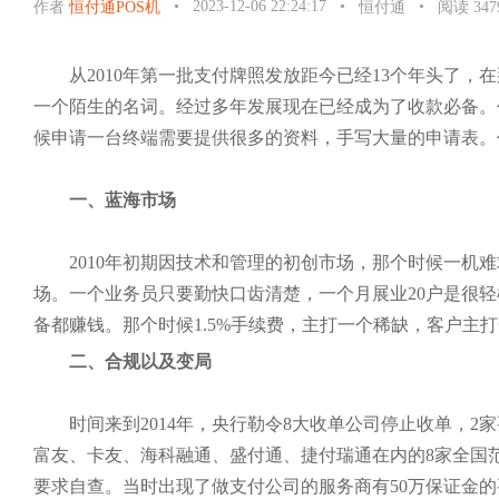
•
2023-12-06 22:24:17
•
•
作者
恒付通POS机
恒付通
阅读 347
从2010年第一批支付牌照发放距今已经13个年头了，
一个陌生的名词。经过多年发展现在已经成为了收款必备。
候申请一台终端需要提供很多的资料，手写大量的申请表。
一、蓝海市场
2010年初期因技术和管理的初创市场，那个时候一机难
场。一个业务员只要勤快口齿清楚，一个月展业20户是很轻
备都赚钱。那个时候1.5%手续费，主打一个稀缺，客户主
二、合规以及变局
时间来到2014年，央行勒令8大收单公司停止收单，2
富友、卡友、海科融通、盛付通、捷付瑞通在内的8家全国
要求自查。当时出现了做支付公司的服务商有50万保证金的