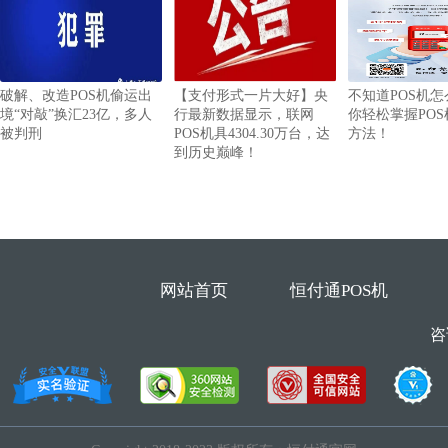
破解、改造POS机偷运出
【支付形式一片大好】央
不知道POS机
境“对敲”换汇23亿，多人
行最新数据显示，联网
你轻松掌握PO
被判刑
POS机具4304.30万台，达
方法！
到历史巅峰！
网站首页
恒付通POS机
咨