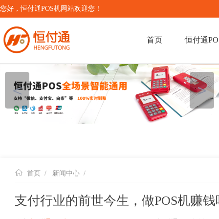
您好，恒付通POS机网站欢迎您！
首页
恒付通PO
＜
＞
首页
/
新闻中心
/
支付行业的前世今生，做POS机赚钱