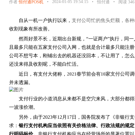
•
2024-01-05 19:54:15
•
•
作者
恒付通POS机
恒付通
阅读 346
自从一机一户执行以来，
支付公司忙的焦头烂额，各种
收割现象有所改善。
然而好景不长，近期出台新规，“一证两户”执行，同
且最多只能在五家支付公司入网，也就是合计最多只能注册
公司不想亏本，刚铺出去的机器还没回本，不让用了，怎么
还没来得及收割呢，不能白忙活。
近日，有支付大佬称，
2021春节前会有10家支付公司
并未透漏。
支付行业的小道消息从来都不是空穴来风，大部分都得
一波涨价潮。
另外，由于2023年12月17日，国务院发布了《非银
求：
银行支付机构应当依照有关价格法律、行政法规的规定
行明码标价。
非银行支付机构应当在经营场所的显著位置以