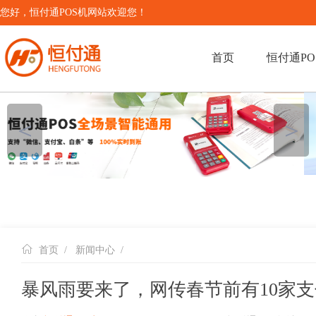
您好，恒付通POS机网站欢迎您！
首页
恒付通PO
＜
＞
首页
/
新闻中心
/
暴风雨要来了，网传春节前有10家