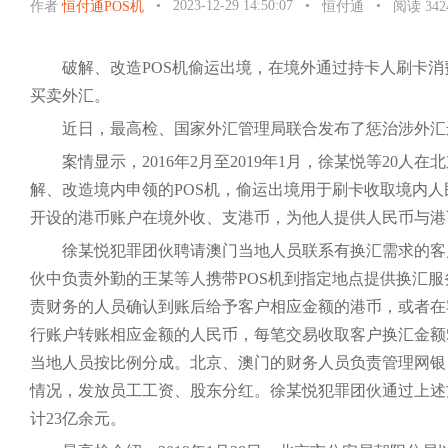
•
2023-12-29 14:50:07
•
•
作者
恒付通POS机
恒付通
阅读 342
破解、改造POS机偷运出境，在境外通过持卡人刷卡
买卖外汇。
近日，最高检、国家外汇管理局联合发布了惩治涉外汇
案情显示，2016年2月至2019年1月，徐某悦等20
解、改造境内申领的POS机，偷运出境用于刷卡收取境内
开设的港币账户在境外收、支港币，为他人提供人民币与港
徐某悦犯罪团伙聘请澳门当地人员联系有换汇需求的客
伙中负责外勤的王某等人携带POS机到指定地点提供换汇服
责财务的人员确认到账后给予客户相应金额的港币，或者在
行账户转账相应金额的人民币，每笔交易收取客户换汇金额
当地人员按比例分成。北京、澳门的财务人员负责管理网银
情况，发放员工工资、股东分红。徐某悦犯罪团伙通过上述
计23亿余元。