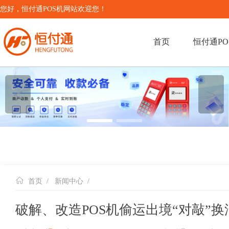
您好，恒付通POS机网站欢迎您！
首页
恒付通PO
＜
＞
首页
/
新闻中心
/
破解、改造POS机偷运出境“对敲”换