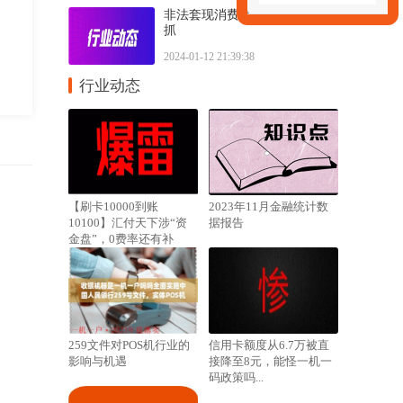
非法套现消费贷70亿！30人被
抓
2024-01-12 21:39:38
行业动态
【刷卡10000到账
2023年11月金融统计数
10100】汇付天下涉“资
据报告
金盘”，0费率还有补
贴.....
259文件对POS机行业的
信用卡额度从6.7万被直
影响与机遇
接降至8元，能怪一机一
码政策吗...