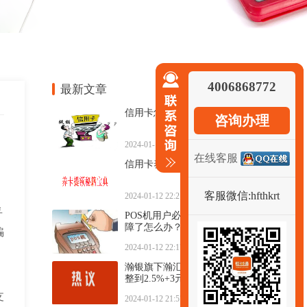
4006868772
最新文章
信用卡怎么使用提额更快？
咨询办理
2024-01-12 22:23:34
在线客服
信用卡养卡提额秘籍宝典
客服微信:hfthkrt
2024-01-12 22:21:00
乎
POS机用户必看！POS机出现故
障了怎么办？怎样解决
骗
2024-01-12 22:17:46
瀚银旗下瀚汇通发公告费率调
整到2.5%+3元每笔
支
2024-01-12 21:57:57