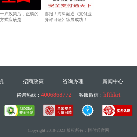
一户政策后，正确的
喜报！海科融通《支付业
方式应该是....
务许可证》续展成功！
机
招商政策
咨询办理
新闻中心
4006868772
hfthkrt
咨询热线：
客服微信：
Copyright 2018-2023 版权所有：恒付通官网