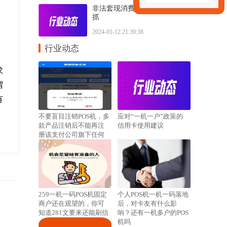
非法套现消费贷70亿！30人被
抓
2024-01-12 21:39:38
行业动态
求
谓
有
不要盲目注销POS机，多
应对“一机一户”政策的
款产品注销后不能再注
信用卡使用建议
册该支付公司旗下任何
产品！
259一机一码POS机固定
个人POS机一机一码落地
商户还在观望的，你可
后，对卡友有什么影
知道281文要来还能刷信
响？还有一机多户的POS
用卡吗？
机吗